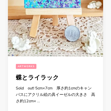
ARTWORKS
蝶とライラック
Sold out! 5cm×7cm 厚さ約1cmのキャン
バスにアクリル絵の具イーゼルの大きさ 高
さ約12cm× …