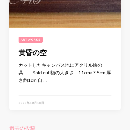
ARTWORKS
黄昏の空
カットしたキャンバス地にアクリル絵の
具 Sold out!額の大きさ 11cm×7.5cm 厚
さ約1cm 自 …
2023年10月18日
投
過去の投稿